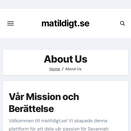
Skip
to
content
matildigt.se
About Us
Home
About Us
Vår Mission och
Berättelse
Välkommen till matildigt.se! Vi skapade denna
plattform för att dela vår passion för Savannah