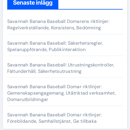
c
Senaste inlägg
h
f
Savannah Banana Baseball Domarens riktlinjer:
o
Regelverkställande, Konsistens, Bedömning
r
:
Savannah Banana Baseball: Säkerhetsregler,
Spelaruppförande, Publikinteraktion
Savannah Banana Baseball: Utrustningskontroller,
Fältunderhåll, Säkerhetsutrustning
Savannah Banana Baseball Domar riktlinjer:
Gemenskapsengagemang, Utåtriktad verksamhet,
Domarutbildningar
Savannah Banana Baseball Domar riktlinjer:
Förebildande, Samhällstjänst, Ge tillbaka