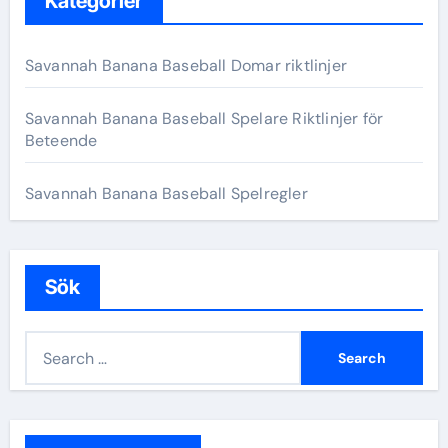
Kategorier
Savannah Banana Baseball Domar riktlinjer
Savannah Banana Baseball Spelare Riktlinjer för
Beteende
Savannah Banana Baseball Spelregler
Sök
S
e
a
r