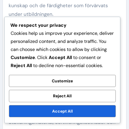
kunskap och de färdigheter som förvärvats
under utbildningen.
We respect your privacy
Certifiering är inte bara en formalitet; det
Cookies help us improve your experience, deliver
innebär att domaren uppfyller de standarder
personalized content, and analyze traffic. You
som satts av organisationen. De som inte klarar
can choose which cookies to allow by clicking
examinationen kan få möjlighet att göra om den,
Customize
. Click
Accept All
to consent or
men de bör konsultera programriktlinjerna för
Reject All
to decline non-essential cookies.
specifika detaljer om omprov.
Avgifter och
Customize
betalningsalternativ
Reject All
Anmälan till domarutbildningsprogrammet
Accept All
innebär vissa avgifter som täcker
utbildningsmaterial, certifieringskostnader och