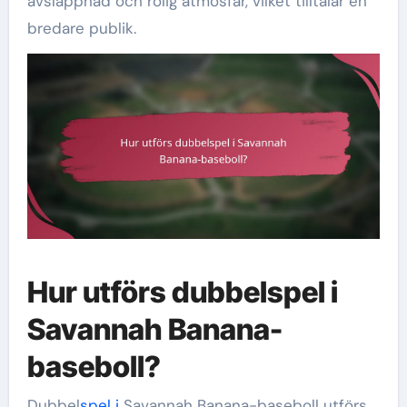
avslappnad och rolig atmosfär, vilket tilltalar en
bredare publik.
Hur utförs dubbelspel i
Savannah Banana-
baseboll?
Dubbel
spel i
Savannah Banana-baseboll utförs