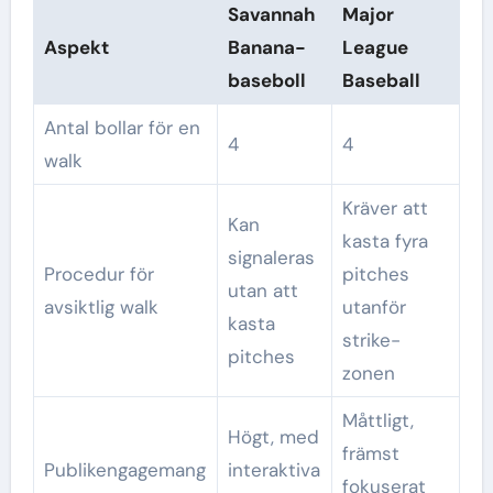
Savannah
Major
Aspekt
Banana-
League
baseboll
Baseball
Antal bollar för en
4
4
walk
Kräver att
Kan
kasta fyra
signaleras
Procedur för
pitches
utan att
avsiktlig walk
utanför
kasta
strike-
pitches
zonen
Måttligt,
Högt, med
främst
Publikengagemang
interaktiva
fokuserat