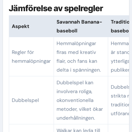
Jämförelse av spelregler
Savannah Banana-
Tradition
Aspekt
baseboll
baseboll
Hemmalöpningar
Hemmalö
Regler för
firas med kreativ
är standa
hemmalöpningar
flair, och fans kan
ytterliga
delta i spänningen.
publiken
Dubbelspel kan
Dubbelsp
involvera roliga,
strikta r
Dubbelspel
okonventionella
traditione
metoder, vilket ökar
utförand
underhållningen.
Walkar kan leda till