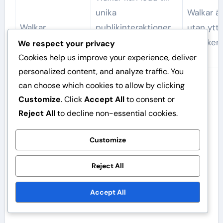
unika
Walkar ä
Walkar
publikinteraktioner,
utan ytte
vilket ökar spelets
publiken
We respect your privacy
underhållningsvärde.
Cookies help us improve your experience, deliver
personalized content, and analyze traffic. You
can choose which cookies to allow by clicking
Reglerna för hemmalöpningar i Savannah
Customize
. Click
Accept All
to consent or
Banana-baseboll möjliggör en mer interaktiv
Reject All
to decline non-essential cookies.
upplevelse, där fans kan uppmuntras att heja
eller delta i firanden. Detta står i kontrast till
Customize
traditionell baseboll, där hemmalöpningar helt
enkelt räknas som poäng utan ytterligare
Reject All
publikengagemang. Betoningen ligger på
underhållning och att skapa minnesvärda
Accept All
ögonblick.