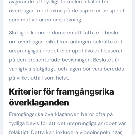
avgörande att tydligt formulera skälen för
överklagan, med fokus på de aspekter av spelet
som motiverar en omprövning.
Slutligen kommer domaren att fatta ett beslut
om överklagan, vilket kan antingen bekräfta det
ursprungliga anropet eller upphäva det baserat
på den presenterade bevisningen. Beslutet är
vanligtvis slutgiltigt, och lagen bör vara beredda
på vilket utfall som helst.
Kriterier för framgångsrika
överklaganden
Framgångsrika överklaganden beror ofta på
tydliga bevis för att det ursprungliga anropet var
felaktigt. Detta kan inkludera videoinspelningar,