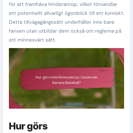
för att framhäva hinderanrop, vilket förvandlar
ett potentiellt allvarligt ögonblick till ett komiskt.
Detta tillvägagångssätt underhåller inte bara
fansen utan utbildar dem också om reglerna på
ett minnesvärt sätt.
Hur görs