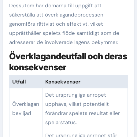
Dessutom har domarna till uppgift att
säkerställa att överklagandeprocessen
genomförs rättvist och effektivt, vilket
upprätthåller spelets flöde samtidigt som de
adresserar de involverade lagens bekymmer.
Överklagandeutfall och deras
konsekvenser
Utfall
Konsekvenser
Det ursprungliga anropet
Överklagan
upphävs, vilket potentiellt
beviljad
förändrar spelets resultat eller
spelarstatus.
Det ursprungliga anropet står