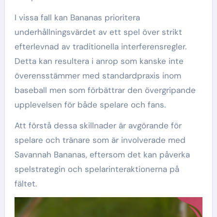
I vissa fall kan Bananas prioritera
underhållningsvärdet av ett spel över strikt
efterlevnad av traditionella interferensregler.
Detta kan resultera i anrop som kanske inte
överensstämmer med standardpraxis inom
baseball men som förbättrar den övergripande
upplevelsen för både spelare och fans.
Att förstå dessa skillnader är avgörande för
spelare och tränare som är involverade med
Savannah Bananas, eftersom det kan påverka
spelstrategin och spelarinteraktionerna på
fältet.