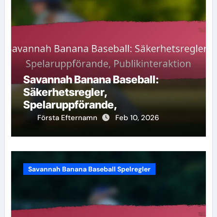
Savannah Banana Baseball:
Säkerhetsregler,
Spelaruppförande,
Publikinteraktion
Första Efternamn
Feb 10, 2026
Savannah Banana Baseball Spelregler