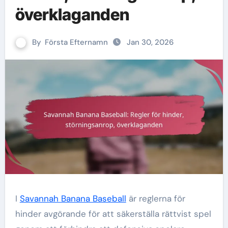
överklaganden
By
Första Efternamn
Jan 30, 2026
I
Savannah Banana Baseball
är reglerna för
hinder avgörande för att säkerställa rättvist spel