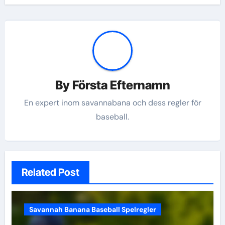
By
Första Efternamn
En expert inom savannabana och dess regler för
baseball.
Related Post
Savannah Banana Baseball Spelregler