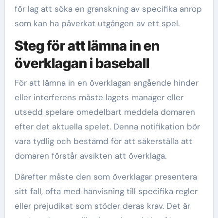
för lag att söka en granskning av specifika anrop
som kan ha påverkat utgången av ett spel.
Steg för att lämna in en
överklagan i baseball
För att lämna in en överklagan angående hinder
eller interferens måste lagets manager eller
utsedd spelare omedelbart meddela domaren
efter det aktuella spelet. Denna notifikation bör
vara tydlig och bestämd för att säkerställa att
domaren förstår avsikten att överklaga.
Därefter måste den som överklagar presentera
sitt fall, ofta med hänvisning till specifika regler
eller prejudikat som stöder deras krav. Det är