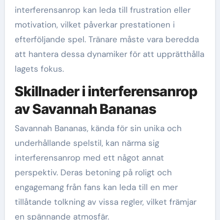
interferensanrop kan leda till frustration eller
motivation, vilket påverkar prestationen i
efterföljande spel. Tränare måste vara beredda
att hantera dessa dynamiker för att upprätthålla
lagets fokus.
Skillnader i interferensanrop
av Savannah Bananas
Savannah Bananas, kända för sin unika och
underhållande spelstil, kan närma sig
interferensanrop med ett något annat
perspektiv. Deras betoning på roligt och
engagemang från fans kan leda till en mer
tillåtande tolkning av vissa regler, vilket främjar
en spännande atmosfär.