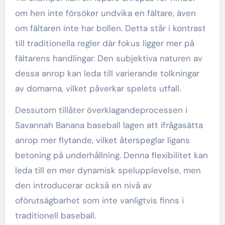
om hen inte försöker undvika en fältare, även
om fältaren inte har bollen. Detta står i kontrast
till traditionella regler där fokus ligger mer på
fältarens handlingar. Den subjektiva naturen av
dessa anrop kan leda till varierande tolkningar
av domarna, vilket påverkar spelets utfall.
Dessutom tillåter överklagandeprocessen i
Savannah Banana baseball lagen att ifrågasätta
anrop mer flytande, vilket återspeglar ligans
betoning på underhållning. Denna flexibilitet kan
leda till en mer dynamisk spelupplevelse, men
den introducerar också en nivå av
oförutsägbarhet som inte vanligtvis finns i
traditionell baseball.