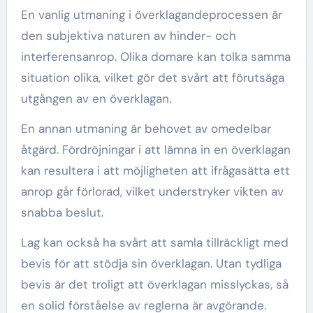
En vanlig utmaning i överklagandeprocessen är
den subjektiva naturen av hinder- och
interferensanrop. Olika domare kan tolka samma
situation olika, vilket gör det svårt att förutsäga
utgången av en överklagan.
En annan utmaning är behovet av omedelbar
åtgärd. Fördröjningar i att lämna in en överklagan
kan resultera i att möjligheten att ifrågasätta ett
anrop går förlorad, vilket understryker vikten av
snabba beslut.
Lag kan också ha svårt att samla tillräckligt med
bevis för att stödja sin överklagan. Utan tydliga
bevis är det troligt att överklagan misslyckas, så
en solid förståelse av reglerna är avgörande.