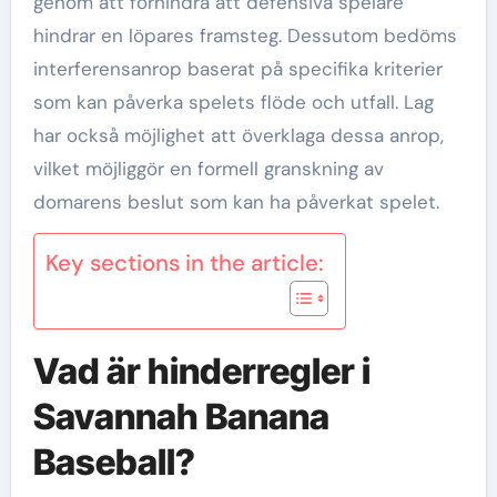
genom att förhindra att defensiva spelare
hindrar en löpares framsteg. Dessutom bedöms
interferensanrop baserat på specifika kriterier
som kan påverka spelets flöde och utfall. Lag
har också möjlighet att överklaga dessa anrop,
vilket möjliggör en formell granskning av
domarens beslut som kan ha påverkat spelet.
Key sections in the article:
Vad är hinderregler i
Savannah Banana
Baseball?