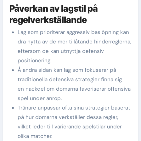
Påverkan av lagstil på
regelverkställande
Lag som prioriterar aggressiv baslöpning kan
dra nytta av de mer tillåtande hinderreglerna,
eftersom de kan utnyttja defensiv
positionering.
Å andra sidan kan lag som fokuserar på
traditionella defensiva strategier finna sig i
en nackdel om domarna favoriserar offensiva
spel under anrop.
Tränare anpassar ofta sina strategier baserat
på hur domarna verkställer dessa regler,
vilket leder till varierande spelstilar under
olika matcher.